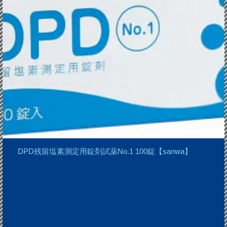
DPD残留塩素測定用錠剤試薬No.1 100錠【sanwa】