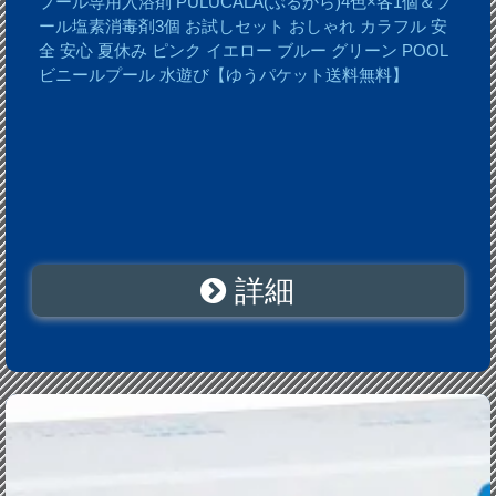
プール専用入浴剤 PULUCALA(ぷるから)4色×各1個＆プ
ール塩素消毒剤3個 お試しセット おしゃれ カラフル 安
全 安心 夏休み ピンク イエロー ブルー グリーン POOL
ビニールプール 水遊び【ゆうパケット送料無料】
詳細