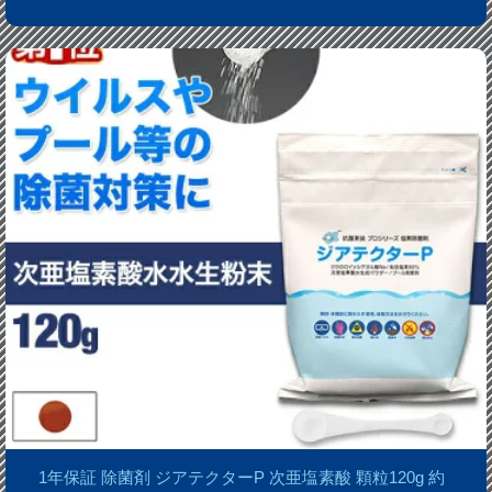
1年保証 除菌剤 ジアテクターP 次亜塩素酸 顆粒120g 約