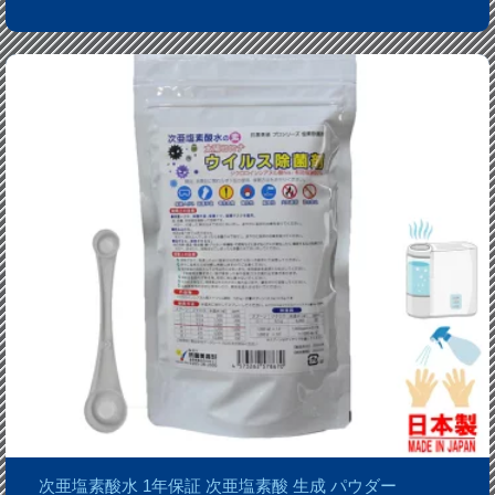
次亜塩素酸水 1年保証 次亜塩素酸 生成 パウダー