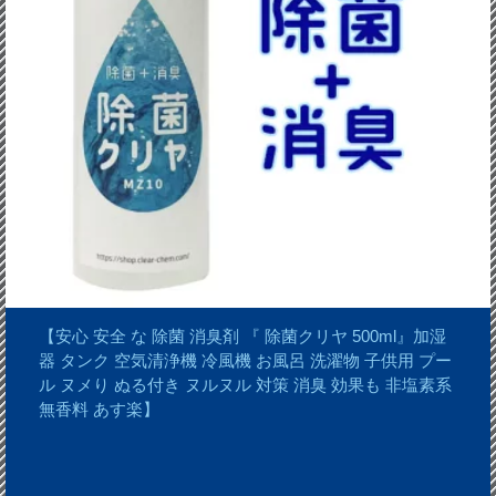
【安心 安全 な 除菌 消臭剤 『 除菌クリヤ 500ml』加湿
器 タンク 空気清浄機 冷風機 お風呂 洗濯物 子供用 プー
ル ヌメり ぬる付き ヌルヌル 対策 消臭 効果も 非塩素系
無香料 あす楽】