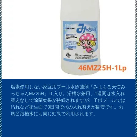
塩素使用しない家庭用プール水除菌剤「みまもる天使み
っちゃんMZ25H」1L入り。浴槽水兼用、1週間は水入れ
替えなしで除菌効果が持続されますが、子供プールでは
汚れなど衛生面で3日間で水の入れ替えが目安です。お
風呂浴槽水にも同じ効果で利用されます。