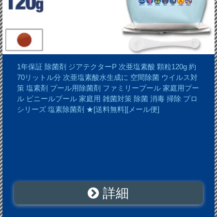
1年保証 除菌剤 ジアテクターP 次亜塩素酸 顆粒120g 約
70リットル分 次亜塩素酸水生成に 空間除菌 ウイルス対
策 塩素剤 プール用除菌剤 ファミリープール 家庭用プー
ル ビニールプール 家庭用 雑菌対策 除菌 消毒 掃除 プロ
シリーズ 塩素除菌剤 ★[送料無料][メール便]
詳細