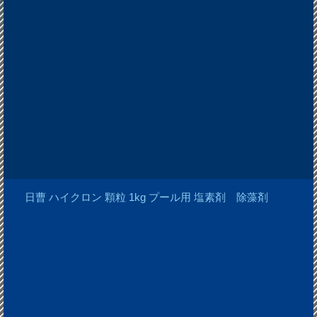
日曹 ハイクロン 顆粒 1kg プール用 塩素剤 除藻剤