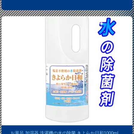
お風呂 加湿器 洗濯機の水の除菌 きよらか日和1000ml