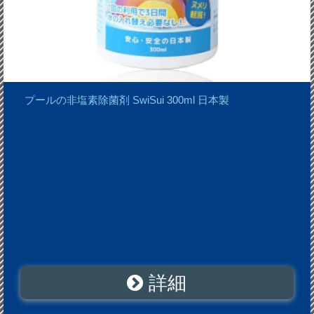
プールの非塩素除菌剤 SwiSui 300ml 日本製
詳細