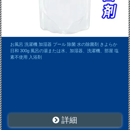
お風呂 洗濯機 加湿器 プール 除菌 水の除菌剤 きよらか
日和 300g 風呂の湯または水、加湿器、洗濯機、部屋 塩
素不使用 入浴剤
詳細