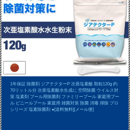
1年保証 除菌剤 ジアテクターP 次亜塩素酸 顆粒120g 約
70リットル分 次亜塩素酸水生成に 空間除菌 ウイルス対
策 塩素剤 プール用除菌剤 ファミリープール 家庭用プー
ル ビニールプール 家庭用 雑菌対策 除菌 消毒 掃除 プロ
シリーズ 塩素除菌剤 ●[送料無料][メール便]